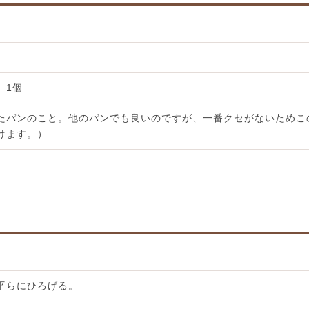
1個
たパンのこと。他のパンでも良いのですが、一番クセがないためこ
けます。）
平らにひろげる。