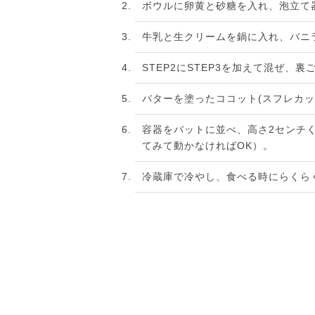
ボウルに卵黄と砂糖を入れ、泡立て
牛乳と生クリームを鍋に入れ、バニ
STEP2にSTEP3を加えて混ぜ、裏
バターを塗ったココット(スフレカッ
容器をバットに並べ、高さ2センチく
てみて動かなければOK）。
冷蔵庫で冷やし、食べる時にらくらく