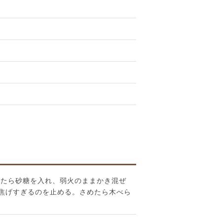
ったら砂糖を入れ、弱火のままかき混ぜ
焦げすぎるのを止める。さめたら木べら