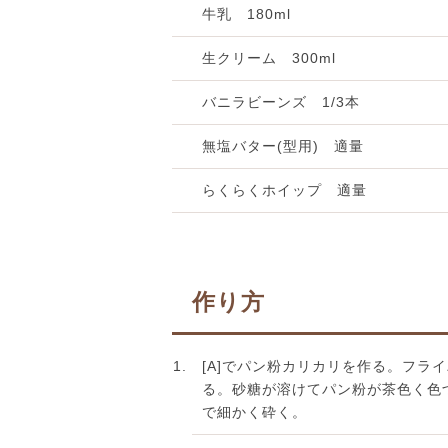
牛乳 180ml
生クリーム 300ml
バニラビーンズ 1/3本
無塩バター(型用) 適量
らくらくホイップ 適量
作り方
[A]でパン粉カリカリを作る。フ
る。砂糖が溶けてパン粉が茶色く色
で細かく砕く。