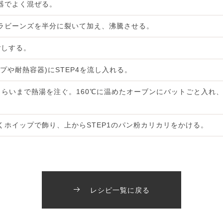
器でよく混ぜる。
ラビーンズを半分に裂いて加え、沸騰させる。
ごしする。
プや耐熱容器)にSTEP4を流し入れる。
らいまで熱湯を注ぐ。160℃に温めたオーブンにバットごと入れ、
ホイップで飾り、上からSTEP1のパン粉カリカリをかける。
レシピ一覧に戻る