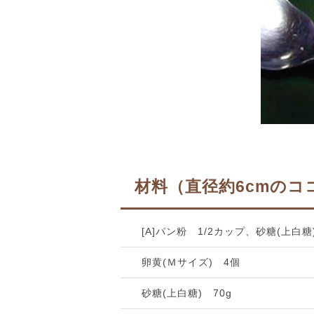
材料（直径約6cmのコ
[A]パン粉 1/2カップ、砂糖(上白糖
卵黄(Ｍサイズ) 4個
砂糖(上白糖) 70g