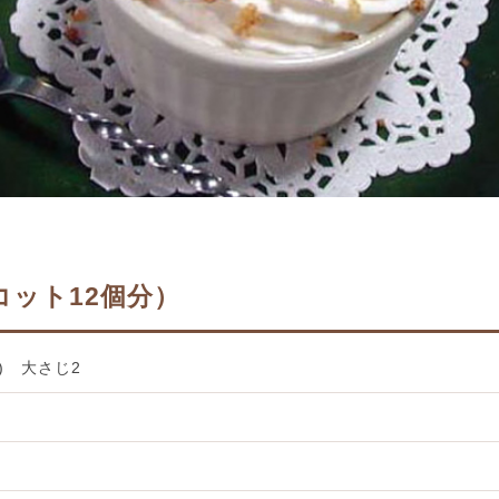
コット12個分）
) 大さじ2