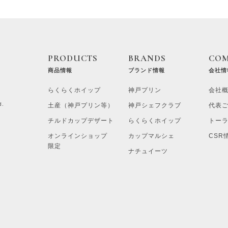
PRODUCTS
BRANDS
CO
商品情報
ブランド情報
会社情
らくらくホイップ
神戸プリン
会社
d.
土産（神戸プリン等）
神戸シェフクラブ
代表
チルドカップデザート
らくらくホイップ
トー
オンラインショップ
カップマルシェ
CSR
限定
ナチュイーツ