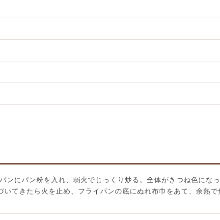
ライパンにパン粉を入れ、弱火でじっくり炒る。全体がきつね色にな
づいてきたら火を止め、フライパンの底にぬれ布巾をあて、余熱で