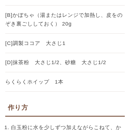
[B]かぼちゃ（湯またはレンジで加熱し、皮をの
ぞき裏ごししておく） 20g
[C]調製ココア 大さじ1
[D]抹茶粉 大さじ1/2、砂糖 大さじ1/2
らくらくホイップ 1本
作り方
白玉粉に水を少しずつ加えながらこねて、か