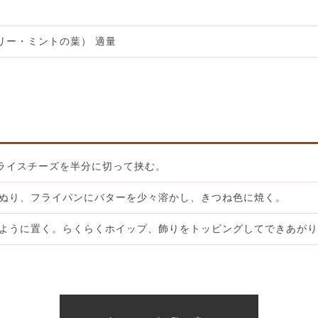
リー・ミントの葉） 適量
ライスチーズを半分に切って挟む。
をぬり、フライパンにバターを少々溶かし、きつね色に焼く。
るように置く。らくらくホイップ、飾りをトッピングしてできあが