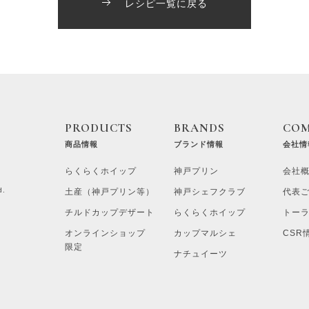
レシピ一覧に戻る
PRODUCTS
BRANDS
CO
商品情報
ブランド情報
会社情
らくらくホイップ
神戸プリン
会社
d.
土産（神戸プリン等）
神戸シェフクラブ
代表
チルドカップデザート
らくらくホイップ
トー
オンラインショップ
カップマルシェ
CSR
限定
ナチュイーツ