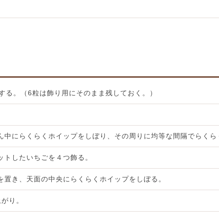
トする。（6粒は飾り用にそのまま残しておく。）
。
ん中にらくらくホイップをしぼり、その周りに均等な間隔でらくら
ットしたいちごを４つ飾る。
を置き、天面の中央にらくらくホイップをしぼる。
上がり。