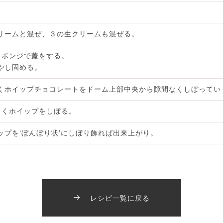
リームと混ぜ、３の生クリームも混ぜる。
スポンジで蓋をする。
やし固める。
くホイップチョコレートをドーム上部中央から隙間なくしぼってい
らくホイップをしぼる。
プを‘ぼんぼり状’にしぼり飾れば出来上がり。
レシピ一覧に戻る