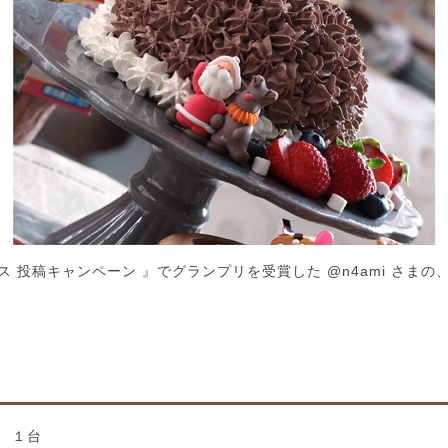
ス 投稿キャンペーン 』でグランプリを受賞した @n4ami さま
 １台