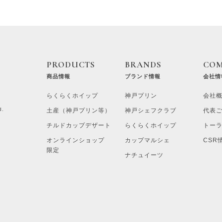
PRODUCTS
BRANDS
CO
商品情報
ブランド情報
会社情
らくらくホイップ
神戸プリン
会社
d.
土産（神戸プリン等）
神戸シェフクラブ
代表
チルドカップデザート
らくらくホイップ
トー
オンラインショップ
カップマルシェ
CSR
限定
ナチュイーツ