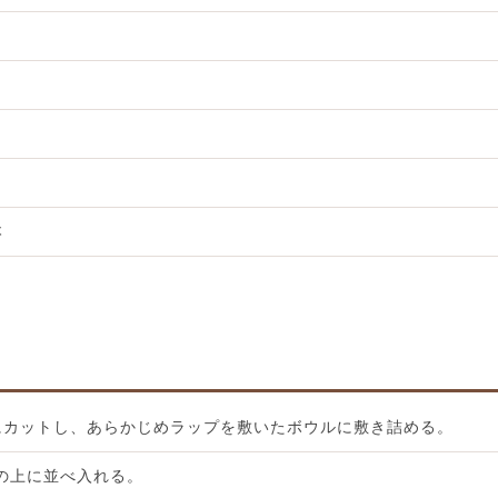
本
にカットし、あらかじめラップを敷いたボウルに敷き詰める。
の上に並べ入れる。